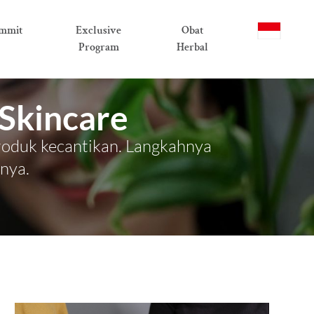
mmit
Exclusive
Obat
Program
Herbal
Skincare
roduk kecantikan. Langkahnya
nya.