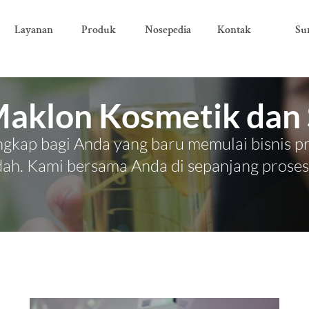
Layanan
Produk
Nosepedia
Kontak
Su
Maklon Kosmetik dan 
gkap bagi Anda yang baru memulai bisnis p
ah. Kami bersama Anda di sepanjang proses