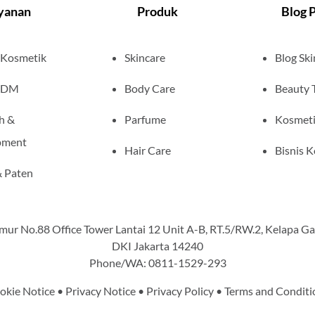
yanan
Produk
Blog 
 Kosmetik
Skincare
Blog Ski
ODM
Body Care
Beauty 
h &
Parfume
Kosmet
pment
Hair Care
Bisnis 
 Paten
Timur No.88 Office Tower Lantai 12 Unit A-B, RT.5/RW.2, Kelapa Ga
DKI Jakarta 14240
Phone/WA: 0811-1529-293
okie Notice
•
Privacy Notice
•
Privacy Policy
•
Terms and Conditi