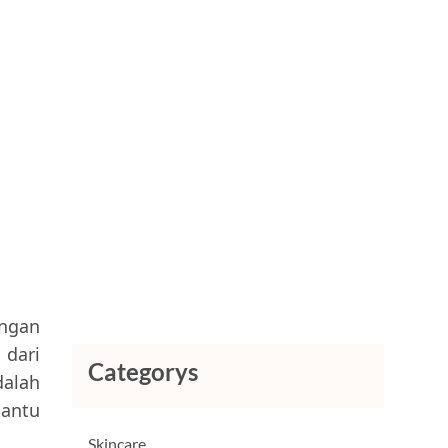
angan
 dari
Categorys
dalah
bantu
Skincare